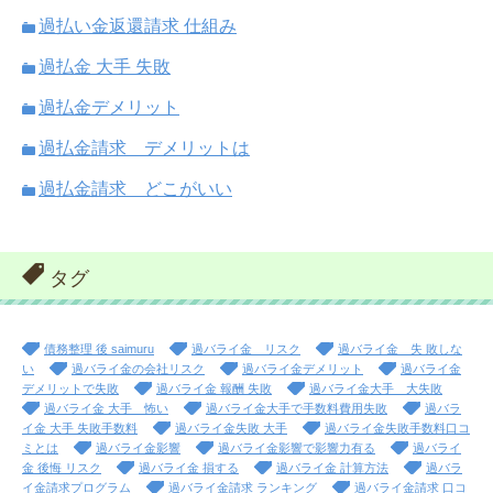
過払い金返還請求 仕組み
過払金 大手 失敗
過払金デメリット
過払金請求 デメリットは
過払金請求 どこがいい
タグ
債務整理 後 saimuru
過バライ金 リスク
過バライ金 失 敗しな
い
過バライ金の会社リスク
過バライ金デメリット
過バライ金
デメリットで失敗
過バライ金 報酬 失敗
過バライ金大手 大失敗
過バライ金 大手 怖い
過バライ金大手で手数料費用失敗
過バラ
イ金 大手 失敗手数料
過バライ金失敗 大手
過バライ金失敗手数料口コ
ミとは
過バライ金影響
過バライ金影響で影響力有る
過バライ
金 後悔 リスク
過バライ金 損する
過バライ金 計算方法
過バラ
イ金請求プログラム
過バライ金請求 ランキング
過バライ金請求 口コ