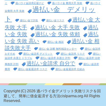
ミ
過バライ金請求応援ナビ
過バライ金 費用大手 失敗
過バライ
過払い金 デメリッ
金費用 大手 失敗
ト
過払い金 大
過払い金で詐欺
過払い金リスク
失敗 大手
過払い金 大手 失敗
過払
い金 失敗
過払い金 失敗 依頼
過払
い金 失敗 高い
過払い金 相
過払い金 相談
談失敗大手
過払い金 診断 無料相談センター
過払い金請求
おすすめ
過払い金請求 デメリット
過払い金請求 リスク
過払い
金請求 弁護士 トラブル
過払い金請求 弁護士 評判
過払い金請求 法律
過払い金請求 自分で
事務所 評判
過払い金請求
費用
過払い金返還請求 リスク
過払い金返還請求 仕組み
Copyright (C) 2026 過バライ金デメリット失敗リスクを回
避して、簡単に借金返済する方法cislparma.org
All Rights
Reserved.