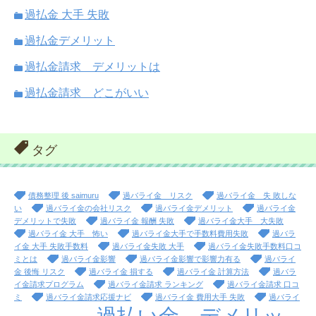
過払金 大手 失敗
過払金デメリット
過払金請求 デメリットは
過払金請求 どこがいい
タグ
債務整理 後 saimuru
過バライ金 リスク
過バライ金 失 敗しな
い
過バライ金の会社リスク
過バライ金デメリット
過バライ金
デメリットで失敗
過バライ金 報酬 失敗
過バライ金大手 大失敗
過バライ金 大手 怖い
過バライ金大手で手数料費用失敗
過バラ
イ金 大手 失敗手数料
過バライ金失敗 大手
過バライ金失敗手数料口コ
ミとは
過バライ金影響
過バライ金影響で影響力有る
過バライ
金 後悔 リスク
過バライ金 損する
過バライ金 計算方法
過バラ
イ金請求プログラム
過バライ金請求 ランキング
過バライ金請求 口コ
ミ
過バライ金請求応援ナビ
過バライ金 費用大手 失敗
過バライ
過払い金 デメリッ