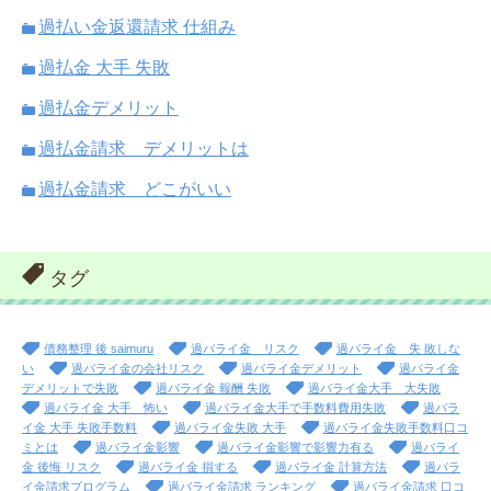
過払い金返還請求 仕組み
過払金 大手 失敗
過払金デメリット
過払金請求 デメリットは
過払金請求 どこがいい
タグ
債務整理 後 saimuru
過バライ金 リスク
過バライ金 失 敗しな
い
過バライ金の会社リスク
過バライ金デメリット
過バライ金
デメリットで失敗
過バライ金 報酬 失敗
過バライ金大手 大失敗
過バライ金 大手 怖い
過バライ金大手で手数料費用失敗
過バラ
イ金 大手 失敗手数料
過バライ金失敗 大手
過バライ金失敗手数料口コ
ミとは
過バライ金影響
過バライ金影響で影響力有る
過バライ
金 後悔 リスク
過バライ金 損する
過バライ金 計算方法
過バラ
イ金請求プログラム
過バライ金請求 ランキング
過バライ金請求 口コ