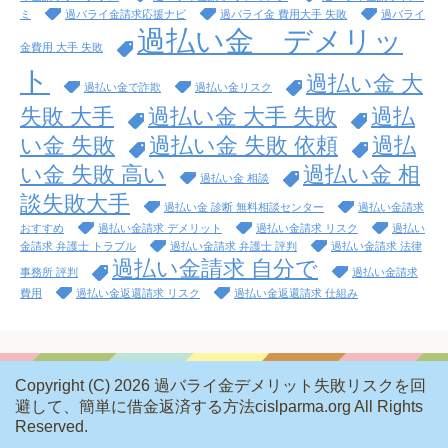
ミ
過バライ金請求応援ナビ
過バライ金 費用大手 失敗
過バライ
過払い金 デメリッ
金費用 大手 失敗
ト
過払い金 大
過払い金で詐欺
過払い金リスク
失敗 大手
過払い金 大手 失敗
過払
い金 失敗
過払い金 失敗 依頼
過払
い金 失敗 高い
過払い金 相
過払い金 相談
談失敗大手
過払い金 診断 無料相談センター
過払い金請求
おすすめ
過払い金請求 デメリット
過払い金請求 リスク
過払い
金請求 弁護士 トラブル
過払い金請求 弁護士 評判
過払い金請求 法律
過払い金請求 自分で
事務所 評判
過払い金請求
費用
過払い金返還請求 リスク
過払い金返還請求 仕組み
Copyright (C) 2026 過バライ金デメリット失敗リスクを回
避して、簡単に借金返済する方法cislparma.org
All Rights
Reserved.