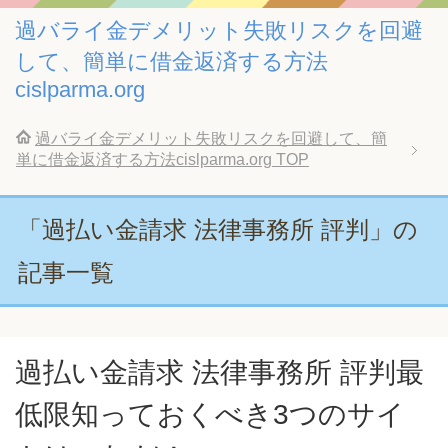
過バライ金デメリット失敗リスクを回避
して、簡単に借金返済する方法
cislparma.org
過バライ金デメリット失敗リスクを回避して、簡
単に借金返済する方法cislparma.org
TOP
「過払い金請求 法律事務所 評判」の
記事一覧
過払い金請求 法律事務所 評判最
低限知っておくべき3つのサイ