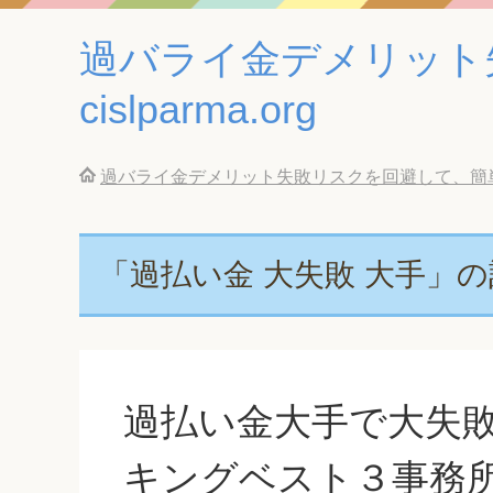
過バライ金デメリット
cislparma.org
過バライ金デメリット失敗リスクを回避して、簡単に借金
「過払い金 大失敗 大手」
過払い金大手で大失
キングベスト３事務